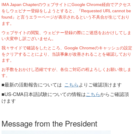
のウェブサイトに
経由でアクセス
IMA Japan Chapter
Google Chrome
をしウェビナー登録をしようとすると、『
Requested URL cannot be
』と言うエラーページが表示されるという不具合が生じており
found
ます。
ウェブサイトの閲覧、ウェビナー登録の際にご迷惑をおかけしてしま
い大変申し訳ございません。
我々サイドで確認をしたところ、
のキャッシュの設定
Google Chrome
をクリアすることにより、当該事象が改善されることを確認しており
ます。
お手数をおかけし恐縮ですが、各位ご対応の程よろしくお願い致しま
す。
■最新の活動報告については
こちら
よりご確認頂けます
■US-CMA日本語試験についての情報は
こちら
からご確認頂
けます
Message from the President