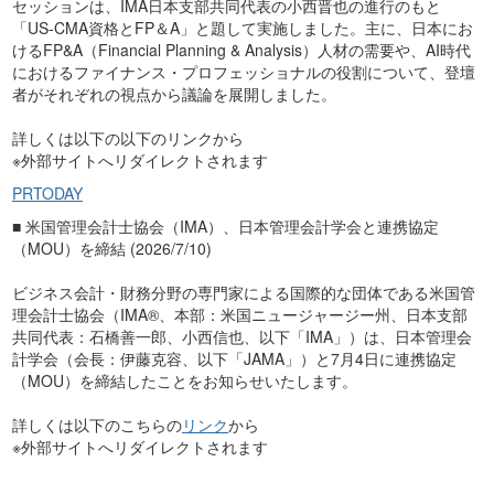
セッションは、IMA日本支部共同代表の小西晋也の進行のもと
「US-CMA資格とFP＆A」と題して実施しました。主に、日本にお
けるFP&A（Financial Planning & Analysis）人材の需要や、AI時代
におけるファイナンス・プロフェッショナルの役割について、登壇
者がそれぞれの視点から議論を展開しました。
詳しくは以下の以下のリンクから
※外部サイトへリダイレクトされます
PRTODAY
■ 米
国管理会計士協会（IMA）、日本管理会計学会と連携協定
（MOU）を締結
(2026/7/10)
ビジネス会計・財務分野の専門家による国際的な団体である米国管
理会計士協会（IMA®、本部：米国ニュージャージー州、日本支部
共同代表：石橋善一郎、小西信也、以下「IMA」）は、日本管理会
計学会（会長：伊藤克容、以下「JAMA」）と7月4日に連携協定
（MOU）を締結したことをお知らせいたします。
詳しくは以下のこちらの
リンク
から
※外部サイトへリダイレクトされます