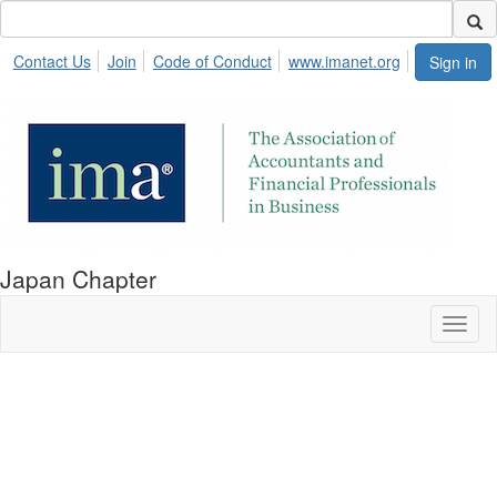
Contact Us
Join
Code of Conduct
www.imanet.org
Sign in
Japan Chapter
Toggl
naviga